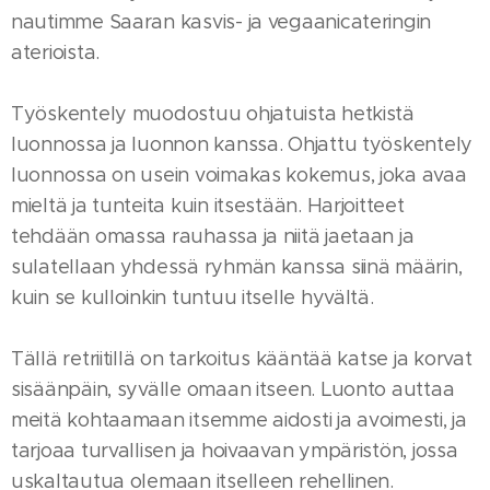
nautimme Saaran kasvis- ja vegaanicateringin
aterioista.
Työskentely muodostuu ohjatuista hetkistä
luonnossa ja luonnon kanssa. Ohjattu työskentely
luonnossa on usein voimakas kokemus, joka avaa
mieltä ja tunteita kuin itsestään. Harjoitteet
tehdään omassa rauhassa ja niitä jaetaan ja
sulatellaan yhdessä ryhmän kanssa siinä määrin,
kuin se kulloinkin tuntuu itselle hyvältä.
Tällä retriitillä on tarkoitus kääntää katse ja korvat
sisäänpäin, syvälle omaan itseen. Luonto auttaa
meitä kohtaamaan itsemme aidosti ja avoimesti, ja
tarjoaa turvallisen ja hoivaavan ympäristön, jossa
uskaltautua olemaan itselleen rehellinen.