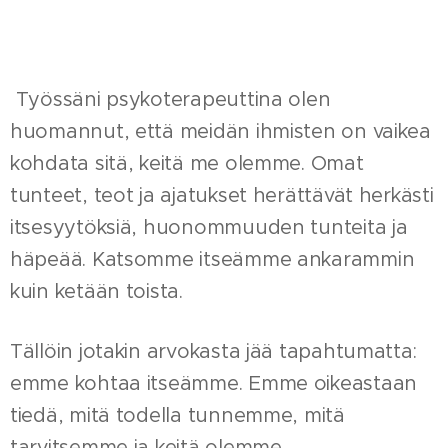
Työssäni psykoterapeuttina olen
huomannut, että meidän ihmisten on vaikea
kohdata sitä, keitä me olemme. Omat
tunteet, teot ja ajatukset herättävät herkästi
itsesyytöksiä, huonommuuden tunteita ja
häpeää. Katsomme itseämme ankarammin
kuin ketään toista.
Tällöin jotakin arvokasta jää tapahtumatta:
emme kohtaa itseämme. Emme oikeastaan
tiedä, mitä todella tunnemme, mitä
tarvitsemme ja keitä olemme.