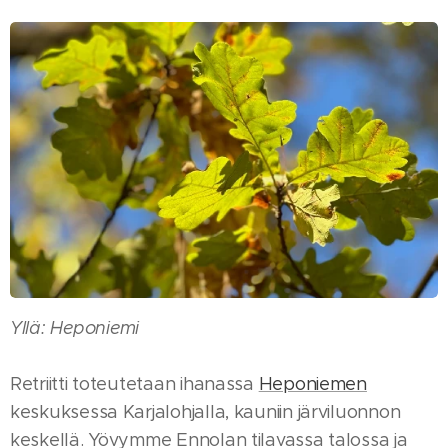
Yllä:
Heponiemi
Retriitti toteutetaan ihanassa
Heponiemen
keskuksessa Karjalohjalla, kauniin järviluonnon
keskellä. Yövymme Ennolan tilavassa talossa ja