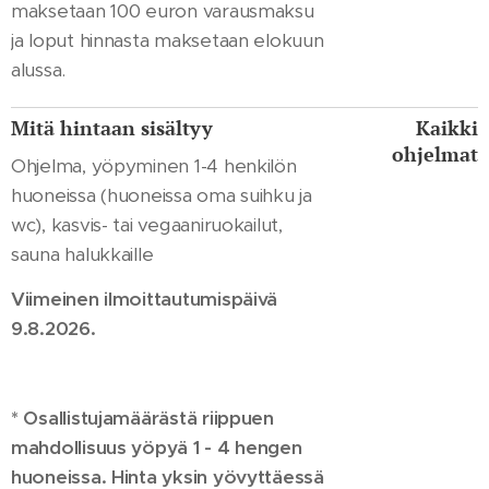
maksetaan 100 euron varausmaksu
ja loput hinnasta maksetaan elokuun
alussa.
Mitä hintaan sisältyy
Kaikki
ohjelmat
Ohjelma, yöpyminen 1-4 henkilön
huoneissa (huoneissa oma suihku ja
wc), kasvis- tai vegaaniruokailut,
sauna halukkaille
Viimeinen ilmoittautumispäivä
9.8.2026.
* Osallistujamäärästä riippuen
mahdollisuus yöpyä 1 - 4 hengen
huoneissa. Hinta yksin yövyttäessä