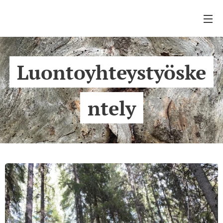
Luontoyhteystyöske
ntely