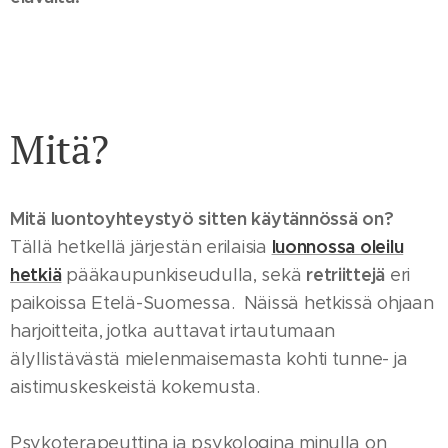
Mitä?
Mitä luontoyhteystyö sitten käytännössä on?
luonnossa oleilu
Tällä hetkellä järjestän erilaisia
hetkiä
retriittejä
pääkaupunkiseudulla, sekä
eri
paikoissa Etelä-Suomessa. Näissä hetkissä ohjaan
harjoitteita, jotka auttavat irtautumaan
älyllistävästä mielenmaisemasta kohti tunne- ja
aistimuskeskeistä kokemusta.
Psykoterapeuttina ja psykologina minulla on