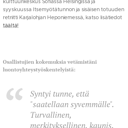
kulttuurikeskus Sofiassa Helsingissä ja
syyskuussa Itsemyötätunnon ja sisäisen totuuden
retriitti Karjalohjan Heponiemessä, katso lisätiedot
täältä!
Osallistujien kokemuksia vetämistäni
luontoyhteystyöskentelyistä:
Syntyi tunne, että
"saatellaan syvemmälle".
Turvallinen,
merkityksellinen, kaunis,