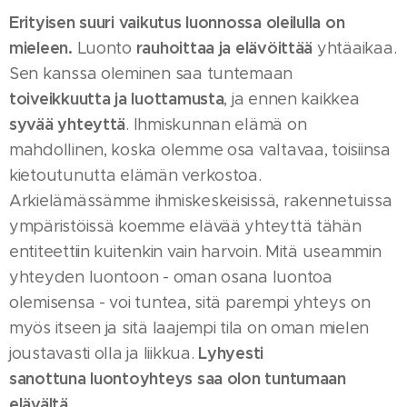
Erityisen suuri vaikutus luonnossa oleilulla on
mieleen.
rauhoittaa ja elävöittää
Luonto
yhtäaikaa.
Sen kanssa oleminen saa tuntemaan
toiveikkuutta ja luottamusta
, ja ennen kaikkea
syvää yhteyttä
. Ihmiskunnan elämä on
mahdollinen, koska olemme osa valtavaa, toisiinsa
kietoutunutta elämän verkostoa.
Arkielämässämme ihmiskeskeisissä, rakennetuissa
ympäristöissä koemme elävää yhteyttä tähän
entiteettiin kuitenkin vain harvoin. Mitä useammin
yhteyden luontoon - oman osana luontoa
olemisensa - voi tuntea, sitä parempi yhteys on
myös itseen ja sitä laajempi tila on oman mielen
Lyhyesti
joustavasti olla ja liikkua.
sanottuna
luontoyhteys saa olon tuntumaan
elävältä.