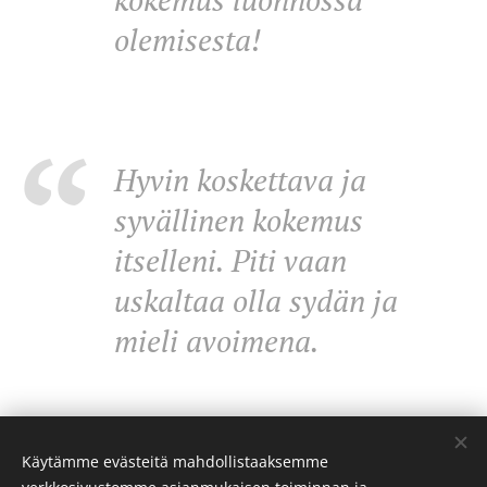
olemisesta!
Hyvin koskettava ja
syvällinen kokemus
itselleni. Piti vaan
uskaltaa olla sydän ja
mieli avoimena.
Käytämme evästeitä mahdollistaaksemme