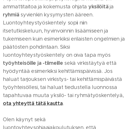
yksilöitä
ammattitaitoa ja kokemusta ohjata
ja
ryhmiä
syvienkin kysymysten ääreen.
Luontoyhteystyöskentely sopii niin
itsetutkiskeluun, hyvinvoinnin lisäämiseen ja
tukemiseen kuin esimerkiksi erilaisten ongelmien ja
päätösten pohdintaan. Siksi
luontoyhteystyöskentely on oiva tapa myös
työyhteisöille ja -tiimeille
sekä virkistäytyä että
hyödyntää esimerkiksi kehittämispäivissä. Jos
haluat tarjouksen virkistys- tai kehittämispäivästä
työyhteisöllesi, tai haluat tiedustella luonnossa
tapahtuvaa muuta yksilö- tai ryhmätyöskentelyä,
ota yhteyttä
tätä kautta
.
Olen käynyt sekä
luontoyhteysohjaajakoulutuksen, että